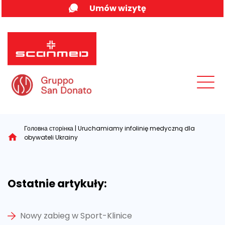
Skip
Umów wizytę
to
content
MENU
Головна сторінка
|
Uruchamiamy infolinię medyczną dla
obywateli Ukrainy
Ostatnie artykuły:
Nowy zabieg w Sport-Klinice