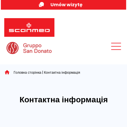
Skip
Umów wizytę
to
content
MENU
Головна сторінка
|
Контактна інформація
Контактна інформація