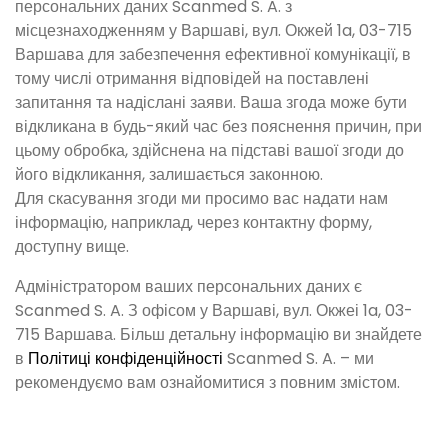
персональних даних Scanmed S. A. з
місцезнаходженням у Варшаві, вул. Окжей 1a, 03-715
Варшава для забезпечення ефективної комунікації, в
тому числі отримання відповідей на поставлені
запитання та надіслані заяви. Ваша згода може бути
відкликана в будь-який час без пояснення причин, при
цьому обробка, здійснена на підставі вашої згоди до
його відкликання, залишається законною.
Для скасування згоди ми просимо вас надати нам
інформацію, наприклад, через контактну форму,
доступну вище.
Адміністратором ваших персональних даних є
Scanmed S. A. З офісом у Варшаві, вул. Окжеі 1a, 03-
715 Варшава. Більш детальну інформацію ви знайдете
в
Політиці конфіденційності
Scanmed S. A. – ми
рекомендуємо вам ознайомитися з повним змістом.