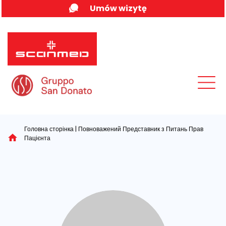
Skip
Umów wizytę
to
content
MENU
Головна сторінка
|
Повноважений Представник з Питань Прав
Пацієнта