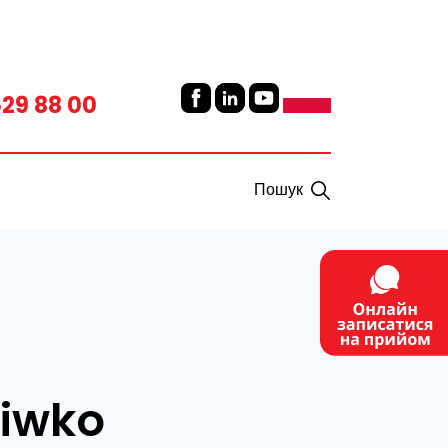
629 88 00
Пошук
ciwko