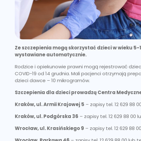
Ze szczepienia mogą skorzystać dzieci w wieku 5-11
wystawiane automatycznie.
Rodzice i opiekunowie prawni mogą rejestrować dziec
COVID-19 od 14 grudnia. Mali pacjenci otrzymają prepa
dzieci dawce – 10 mikrogramów.
Szczepienia dla dzieci prowadzą Centra Medycz
Kraków, ul. Armii Krajowej 5
– zapisy tel. 12 629 88 00
Kraków, ul. Podgórska 36
– zapisy tel. 12 629 88 00 lu
Wrocław, ul. Krasińskiego 9
– zapisy tel. 12 629 88 00
Wrocław, Parkowa 46
– zapisy tel. 12 629 88 00 lub te