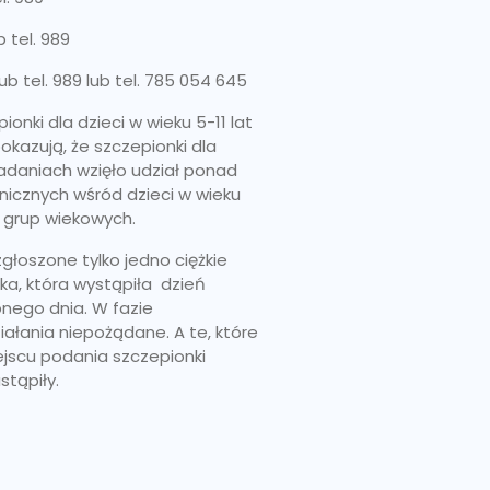
b tel. 989
lub tel. 989 lub tel. 785 054 645
onki dla dzieci w wieku 5-11 lat
okazują, że szczepionki dla
badaniach wzięło udział ponad
inicznych wśród dzieci w wieku
h grup wiekowych.
zgłoszone tylko jedno ciężkie
ka, która wystąpiła dzień
pnego dnia. W fazie
ziałania niepożądane. A te, które
iejscu podania szczepionki
stąpiły.