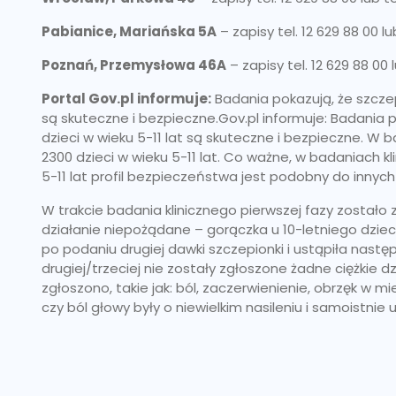
Pabianice, Mariańska 5A
– zapisy tel. 12 629 88 00 lu
Poznań, Przemysłowa 46A
– zapisy tel. 12 629 88 00 
Portal Gov.pl informuje:
Badania pokazują, że szczepi
są skuteczne i bezpieczne.Gov.pl informuje: Badania p
dzieci w wieku 5-11 lat są skuteczne i bezpieczne. W 
2300 dzieci w wieku 5-11 lat. Co ważne, w badaniach kl
5-11 lat profil bezpieczeństwa jest podobny do innyc
W trakcie badania klinicznego pierwszej fazy zostało 
działanie niepożądane – gorączka u 10-letniego dziec
po podaniu drugiej dawki szczepionki i ustąpiła nastę
drugiej/trzeciej nie zostały zgłoszone żadne ciężkie d
zgłoszono, takie jak: ból, zaczerwienienie, obrzęk w m
czy ból głowy były o niewielkim nasileniu i samoistnie u