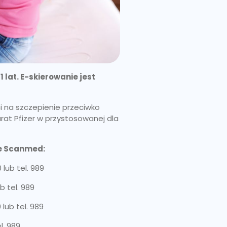
 lat. E-skierowanie jest
i na szczepienie przeciwko
rat Pfizer w przystosowanej dla
ne Scanmed:
 lub tel. 989
b tel. 989
 lub tel. 989
l. 989