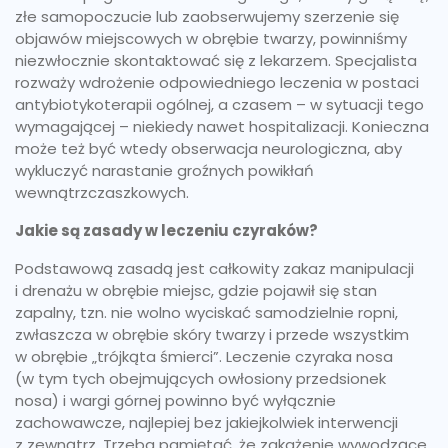
złe samopoczucie lub zaobserwujemy szerzenie się
objawów miejscowych w obrębie twarzy, powinniśmy
niezwłocznie skontaktować się z lekarzem. Specjalista
rozważy wdrożenie odpowiedniego leczenia w postaci
antybiotykoterapii ogólnej, a czasem – w sytuacji tego
wymagającej – niekiedy nawet hospitalizacji. Konieczna
może też być wtedy obserwacja neurologiczna, aby
wykluczyć narastanie groźnych powikłań
wewnątrzczaszkowych.
Jakie są zasady w leczeniu czyraków?
Podstawową zasadą jest całkowity zakaz manipulacji
i drenażu w obrębie miejsc, gdzie pojawił się stan
zapalny, tzn. nie wolno wyciskać samodzielnie ropni,
zwłaszcza w obrębie skóry twarzy i przede wszystkim
w obrębie „trójkąta śmierci”. Leczenie czyraka nosa
(w tym tych obejmujących owłosiony przedsionek
nosa) i wargi górnej powinno być wyłącznie
zachowawcze, najlepiej bez jakiejkolwiek interwencji
z zewnątrz. Trzeba pamiętać, że zakażenie wywodzące