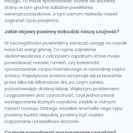
mózgu. To może spowodować trudne do leczenia
stany, w tym groźne zakaźne powikłania
wewnątrzczaszkowe, a tym samym niekiedy nawet
zagrażać życiu pacjenta.
Jakie objawy powinny wzbudzić naszą czujność?
W szczególności powinniśmy zwracać uwagę na czyraki
nosa lub wargi górnej. To ropne zapalenie
okołomieszkowe z odczynem zapalnym, które może
powodować nacieki, rumień, czy bolesność
i powstawanie czopa martwiczego w centralnej części
zmiany. Pojedyncza zmiana utrzymuje się przeważnie
przez kilka lub kilkanaście dni, po czym zanika,
pozostawiając drobną bliznę. Większym problemem
i zagrożeniem jest czyraczność, czyli jednoczesne
występowanie licznych czyraków, zwykle w różnych
fazach rozwoju. Dlatego wszelkie anomalie tego typu
powinny budzić niepokój, powinny być szybko
rozpoznane i prawidłowo leczone.
Co może powodować występowanie czyraków?