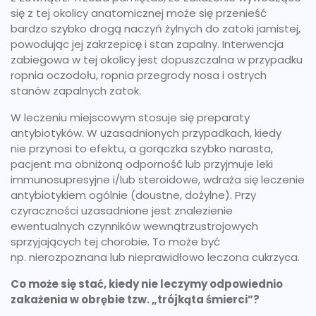
się z tej okolicy anatomicznej może się przenieść
bardzo szybko drogą naczyń żylnych do zatoki jamistej,
powodując jej zakrzepicę i stan zapalny. Interwencja
zabiegowa w tej okolicy jest dopuszczalna w przypadku
ropnia oczodołu, ropnia przegrody nosa i ostrych
stanów zapalnych zatok.
W leczeniu miejscowym stosuje się preparaty
antybiotyków. W uzasadnionych przypadkach, kiedy
nie przynosi to efektu, a gorączka szybko narasta,
pacjent ma obniżoną odporność lub przyjmuje leki
immunosupresyjne i/lub steroidowe, wdraża się leczenie
antybiotykiem ogólnie (doustne, dożylne). Przy
czyraczności uzasadnione jest znalezienie
ewentualnych czynników wewnątrzustrojowych
sprzyjających tej chorobie. To może być
np. nierozpoznana lub nieprawidłowo leczona cukrzyca.
Co może się stać, kiedy nie leczymy odpowiednio
zakażenia w obrębie tzw. „trójkąta śmierci”?