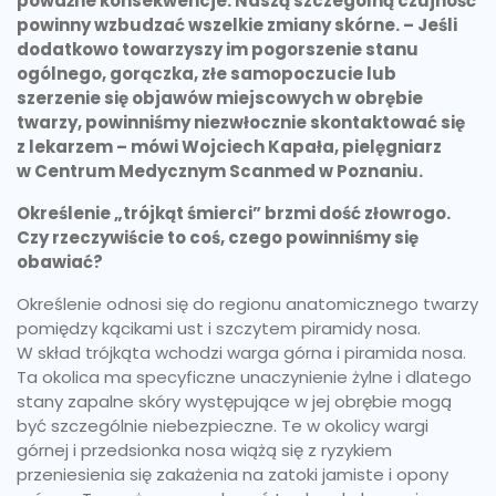
poważne konsekwencje. Naszą szczególną czujność
powinny wzbudzać wszelkie zmiany skórne. – Jeśli
dodatkowo towarzyszy im pogorszenie stanu
ogólnego, gorączka, złe samopoczucie lub
szerzenie się objawów miejscowych w obrębie
twarzy, powinniśmy niezwłocznie skontaktować się
z lekarzem – mówi Wojciech Kapała, pielęgniarz
w Centrum Medycznym Scanmed w Poznaniu.
Określenie „trójkąt śmierci” brzmi dość złowrogo.
Czy rzeczywiście to coś, czego powinniśmy się
obawiać?
Określenie odnosi się do regionu anatomicznego twarzy
pomiędzy kącikami ust i szczytem piramidy nosa.
W skład trójkąta wchodzi
warga górna i piramida nosa.
Ta okolica ma specyficzne unaczynienie żylne i dlatego
stany zapalne skóry występujące w jej obrębie mogą
być szczególnie niebezpieczne. Te w okolicy wargi
górnej i przedsionka nosa wiążą się z ryzykiem
przeniesienia się zakażenia na zatoki jamiste i opony