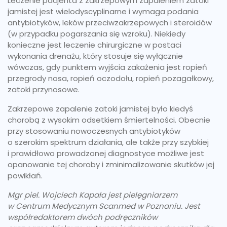
Leczenie pacjenta z zakrzepowym zapaleniem zatoki
jamistej jest wielodyscyplinarne i wymaga podania
antybiotyków, leków przeciwzakrzepowych i steroidów
(w przypadku pogarszania się wzroku). Niekiedy
konieczne jest leczenie chirurgiczne w postaci
wykonania drenażu, który stosuje się wyłącznie
wówczas, gdy punktem wyjścia zakażenia jest ropień
przegrody nosa, ropień oczodołu, ropień pozagałkowy,
zatoki przynosowe.
Zakrzepowe zapalenie zatoki jamistej było kiedyś
chorobą z wysokim odsetkiem śmiertelności. Obecnie
przy stosowaniu nowoczesnych antybiotyków
o szerokim spektrum działania, ale także przy szybkiej
i prawidłowo prowadzonej diagnostyce możliwe jest
opanowanie tej choroby i zminimalizowanie skutków jej
powikłań.
Mgr piel. Wojciech Kapała jest pielęgniarzem
w Centrum Medycznym Scanmed w Poznaniu. Jest
współredaktorem dwóch podręczników