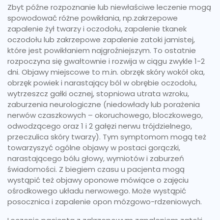
Zbyt późne rozpoznanie lub niewłaściwe leczenie mogą
spowodować różne powikłania, np.zakrzepowe
zapalenie żył twarzy i oczodołu, zapalenie tkanek
oczodołu lub zakrzepowe zapalenie zatoki jamistej,
które jest powikłaniem najgroźniejszym. To ostatnie
rozpoczyna się gwałtownie i rozwija w ciągu zwykle 1-2
dni. Objawy miejscowe to m.in. obrzęk skóry wokół oka,
obrzęk powiek i narastający ból w obrębie oczodołu,
wytrzeszcz gałki ocznej, stopniowa utrata wzroku,
zaburzenia neurologiczne (niedowłady lub porażenia
nerwów czaszkowych – okoruchowego, bloczkowego,
odwodzącego oraz 1 i 2 gałęzi nerwu trójdzielnego,
przeczulica skóry twarzy). Tym symptomom mogą też
towarzyszyć ogólne objawy w postaci gorączki,
narastającego bólu głowy, wymiotów i zaburzeń
świadomości. Z biegiem czasu u pacjenta mogą
wystąpić też objawy oponowe mówiące o zajęciu
ośrodkowego układu nerwowego. Może wystąpić
posocznica i zapalenie opon mózgowo-rdzeniowych.