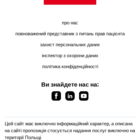
про нас
повноважений представник з питань прав пацієнта
захист персональних даних
інспектор з охорони даних
політика конфіденційності
Ви знайдете нас на:
Цей сайт має виключно інформаційний характер, а описана
на сайті пропозиція стосується надання послуг виключно на
території Польщі.