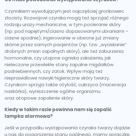
Czynnikiem wywołującym jest najczęściej gronkowiec
złocisty. Rozwojowi czyraka mogą też sprzyjać różnego
rodzaju urazy mechaniczne, w tym pocieranie skóry
(np. pod napiętymi/ciasno dopasowanymi ubraniami –
ciasne spodnie), ingerowanie w obecne już zmiany
skórne przez samych pacjentów (np. tzw. „wyciskanie”
drobnych zmian zapalnych skóry), ale też zaburzenia
hormonalne, czy utajone ogniska zakażenia, jak
nieleczone przewlekłe stany zapalne migdałków
podniebiennych, czy zatok. Wpływ mają też
nieprawidłowe nawyki higieniczne skóry twarzy.
Czyrakom sprzyja także otyłość, cukrzyca (maceracja
naskórka), wyniszczenie ogólne organizmu
oraz atopowe zapalenie skóry.
Kiedy w takim razie powinna nam się zapalić
lampka alarmowa?
Jeśli w przypadku występowania czyraka twarzy dojdzie
u nas do pogorszenia stanu ogólnego, mamy gorączkę,