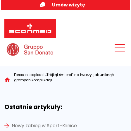
Skip
Umów wizytę
to
content
MENU
Головна сторінка
|
„Trójkąt śmierci” na twarzy: jak uniknąć
groźnych komplikacji
Ostatnie artykuły:
Nowy zabieg w Sport-Klinice