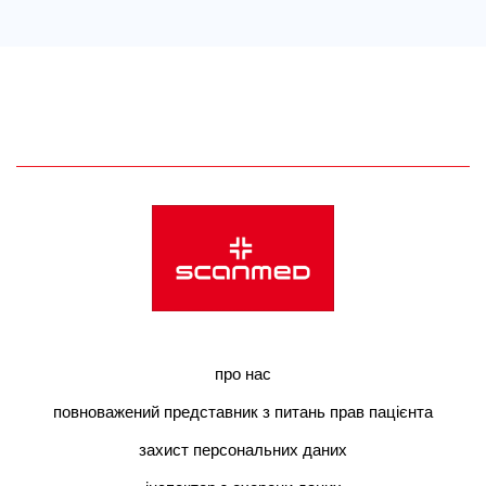
про нас
повноважений представник з питань прав пацієнта
захист персональних даних