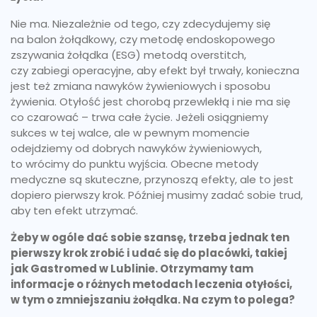
Nie ma. Niezależnie od tego, czy zdecydujemy się
na balon żołądkowy, czy metodę endoskopowego
zszywania żołądka (ESG) metodą overstitch,
czy zabiegi operacyjne, aby efekt był trwały, konieczna
jest też zmiana nawyków żywieniowych i sposobu
żywienia. Otyłość jest chorobą przewlekłą i nie ma się
co czarować – trwa całe życie. Jeżeli osiągniemy
sukces w tej walce, ale w pewnym momencie
odejdziemy od dobrych nawyków żywieniowych,
to wrócimy do punktu wyjścia. Obecne metody
medyczne są skuteczne, przynoszą efekty, ale to jest
dopiero pierwszy krok. Później musimy zadać sobie trud,
aby ten efekt utrzymać.
Żeby w ogóle dać sobie szansę, trzeba jednak ten
pierwszy krok zrobić i udać się do placówki, takiej
jak Gastromed w Lublinie. Otrzymamy tam
informacje o różnych metodach leczenia otyłości,
w tym o zmniejszaniu żołądka. Na czym to polega?