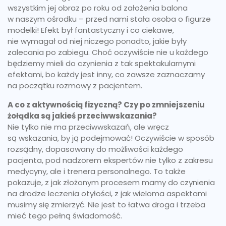
wszystkim jej obraz po roku od założenia balona
w naszym ośrodku – przed nami stała osoba o figurze
modelki! Efekt był fantastyczny i co ciekawe,
nie wymagał od niej niczego ponadto, jakie były
zalecania po zabiegu. Choć oczywiście nie u każdego
będziemy mieli do czynienia z tak spektakularnymi
efektami, bo każdy jest inny, co zawsze zaznaczamy
na początku rozmowy z pacjentem.
A co z aktywnością fizyczną? Czy po zmniejszeniu
żołądka są jakieś przeciwwskazania?
Nie tylko nie ma przeciwwskazań, ale wręcz
są wskazania, by ją podejmować! Oczywiście w sposób
rozsądny, dopasowany do możliwości każdego
pacjenta, pod nadzorem ekspertów nie tylko z zakresu
medycyny, ale i trenera personalnego. To także
pokazuje, z jak złożonym procesem mamy do czynienia
na drodze leczenia otyłości, z jak wieloma aspektami
musimy się zmierzyć. Nie jest to łatwa droga i trzeba
mieć tego pełną świadomość.