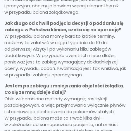
i precyzyjna, obejmuje bowiem więcej elementów niż
w przypadku balona żołądkowego.
Jak długo od chwili podjęcia decyzji o poddaniu się
zabiegu w Państwa klinice, czeka się na operację?
W przypadku balona mamy bardzo krótkie terminy,
możemy to załatwić w ciągu tygodnia do 10 dni
od pierwszej wizyty i po wykonaniu kilku zabiegów
dodatkowych. W przypadku overstitch nieco dłużej,
ponieważ jest to zabieg wymagający dokładniejszej
oceny, wywiadu, badań. Kwalifikacja jest tak wnikliwa, jak
w przypadku zabiegu operacyjnego.
Jestem po zabiegu zmniejszania objętości żołądka.
Co się ze mną dzieje dalej?
Obie wspomniane metody wymagają restrykcji
pozabiegowych, a więc przyjmowania wyłącznie płynów
i stopniowego dochodzenia do pokarmów stałych.
W przypadku balona może to trwać kilka dni –
w zależności od samopoczucia pacjenta, natomiast
po zastosowaniu metody overstitch jest to okres