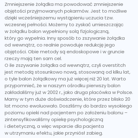
Zmniejszenie żołądka ma powodować zmniejszenie
objętości przyjmowanych pokarmów. Jest to możliwe
dzięki wcześniejszemu wystąpieniu uczucia tzw.
wczesnej pełności. Możemy to zyskać umieszczając
w żołądku balon wypełniony solą fizjologiczną,
który go wypełnia. Inny sposób to zszywanie żołądka
od wewnątrz, co realnie powoduje redukcję jego
objętości. Obie metody są endoskopowe i w gruncie
rzeczy mają ten sam cel.
O ile zszywanie żołądka od wewnątrz, czyli overstitch
jest metodą stosunkowo nową, stosowaną od kilku lat,
o tyle balon żołądkowy ma już więcej niż 20 lat. Warto
przypomnieć, że w naszym ośrodku pierwszy balon
zakładaliśmy już w 2002 r., jako druga placówka w Polsce.
Mamy w tym duże doświadczenie, które przez blisko 20
lat mocno ewoluowało. Doszliśmy do bardzo wysokiego
poziomu opieki nad pacjentem po założeniu balonu –
zintensyfikowaliśmy opiekę psychologiczną
i dietetyczną, a więc wsparcie dla pacjenta
w utrzymaniu efektu, jakie przyniósł zabieg.