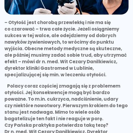
– Otyłość jest chorobą przewlekłą i nie ma się
co czarować – trwa całe życie. Jeżeli osiągniemy
sukces w tej walce, ale odejdziemy od dobrych
nawyków żywieniowych, to wrócimy do punktu
wyjścia. Obecne metody medyczne są skuteczne,
ale później musimy zadać sobie trud, aby utrzymać
efekt – mówi dr n. med. Wit Cezary Danilkiewicz,
dyrektor kliniki Gastromed w Lublinie,
specjalizującej się min. w leczeniu otyłości.
Polacy coraz częściej zmagają się z problemem
otyłości. Jej konsekwencje mogą być bardzo
poważne. To m.in. cukrzyca, nadciśnienie, udary
czy niektóre nowotwory. Pierwszym krokiem do tego
stanu jest nadwaga. Mimo to wiele osób
bagatelizuje ten fakt i nie reaguje w porę.
Czy Pańska praktyka potwierdza taką tezę?
Dr n. med. Wit Cezary Danilkiewicz, Dyrektor