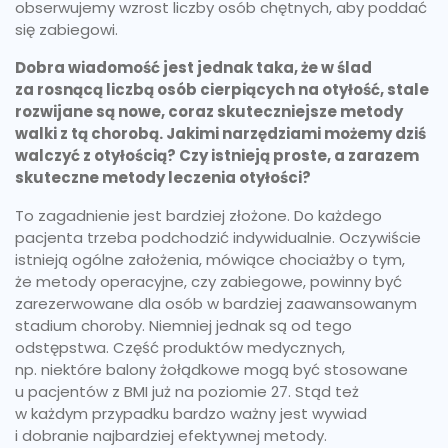
obserwujemy wzrost liczby osób chętnych, aby poddać
się zabiegowi.
Dobra wiadomość jest jednak taka, że w ślad
za rosnącą liczbą osób cierpiących na otyłość, stale
rozwijane są nowe, coraz skuteczniejsze metody
walki z tą chorobą. Jakimi narzędziami możemy dziś
walczyć z otyłością? Czy istnieją proste, a zarazem
skuteczne metody leczenia otyłości?
To zagadnienie jest bardziej złożone. Do każdego
pacjenta trzeba podchodzić indywidualnie. Oczywiście
istnieją ogólne założenia, mówiące chociażby o tym,
że metody operacyjne, czy zabiegowe, powinny być
zarezerwowane dla osób w bardziej zaawansowanym
stadium choroby. Niemniej jednak są od tego
odstępstwa. Część produktów medycznych,
np. niektóre balony żołądkowe mogą być stosowane
u pacjentów z BMI już na poziomie 27. Stąd też
w każdym przypadku bardzo ważny jest wywiad
i dobranie najbardziej efektywnej metody.