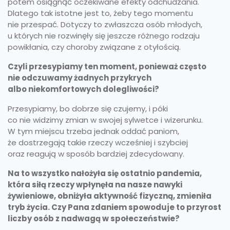
potem osiągnąć oczekiwane efekty odchudzania.
Dlatego tak istotne jest to, żeby tego momentu
nie przespać. Dotyczy to zwłaszcza osób młodych,
u których nie rozwinęły się jeszcze różnego rodzaju
powikłania, czy choroby związane z otyłością.
Czyli przesypiamy ten moment, ponieważ często
nie odczuwamy żadnych przykrych
albo niekomfortowych dolegliwości?
Przesypiamy, bo dobrze się czujemy, i póki
co nie widzimy zmian w swojej sylwetce i wizerunku.
W tym miejscu trzeba jednak oddać paniom,
że dostrzegają takie rzeczy wcześniej i szybciej
oraz reagują w sposób bardziej zdecydowany.
Na to wszystko nałożyła się ostatnio pandemia,
która siłą rzeczy wpłynęła na nasze nawyki
żywieniowe, obniżyła aktywność fizyczną, zmieniła
tryb życia. Czy Pana zdaniem spowoduje to przyrost
liczby osób z nadwagą w społeczeństwie?