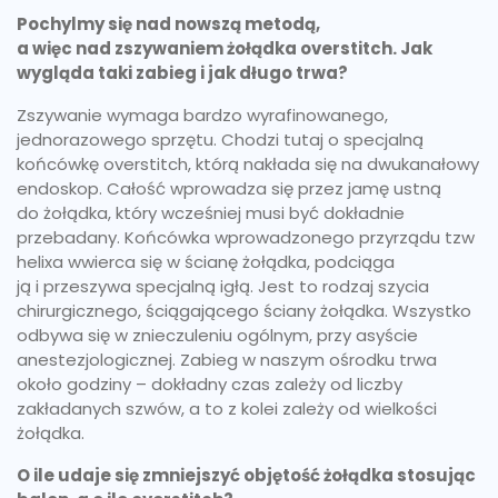
Pochylmy się nad nowszą metodą,
a więc nad zszywaniem żołądka overstitch. Jak
wygląda taki zabieg i jak długo trwa?
Zszywanie wymaga bardzo wyrafinowanego,
jednorazowego sprzętu. Chodzi tutaj o specjalną
końcówkę overstitch, którą nakłada się na dwukanałowy
endoskop. Całość wprowadza się przez jamę ustną
do żołądka, który wcześniej musi być dokładnie
przebadany. Końcówka wprowadzonego przyrządu tzw
helixa wwierca się w ścianę żołądka, podciąga
ją i przeszywa specjalną igłą. Jest to rodzaj szycia
chirurgicznego, ściągającego ściany żołądka. Wszystko
odbywa się w znieczuleniu ogólnym, przy asyście
anestezjologicznej. Zabieg w naszym ośrodku trwa
około godziny – dokładny czas zależy od liczby
zakładanych szwów, a to z kolei zależy od wielkości
żołądka.
O ile udaje się zmniejszyć objętość żołądka stosując