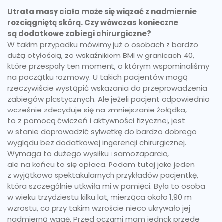
Utrata masy ciała może się wiązać z nadmiernie
rozciągniętą skórą. Czy wówczas konieczne
są dodatkowe zabiegi chirurgiczne?
W takim przypadku mówimy już o osobach z bardzo
dużą otyłością, ze wskaźnikiem BMI w granicach 40,
które przespały ten moment, o którym wspominaliśmy
na początku rozmowy. U takich pacjentów mogą
rzeczywiście wystąpić wskazania do przeprowadzenia
zabiegów plastycznych. Ale jeżeli pacjent odpowiednio
wcześnie zdecyduje się na zmniejszanie żołądka,
to z pomocą ćwiczeń i aktywności fizycznej, jest
w stanie doprowadzić sylwetkę do bardzo dobrego
wyglądu bez dodatkowej ingerencji chirurgicznej.
Wymaga to dużego wysiłku i samozaparcia,
ale na końcu to się opłaca. Podam tutaj jako jeden
z wyjątkowo spektakularnych przykładów pacjentkę,
która szczególnie utkwiła mi w pamięci. Była to osoba
w wieku trzydziestu kilku lat, mierząca około 1,90 m
wzrostu, co przy takim wzroście nieco ukrywało jej
nadmierną wagę. Przed oczami mam jednak przede