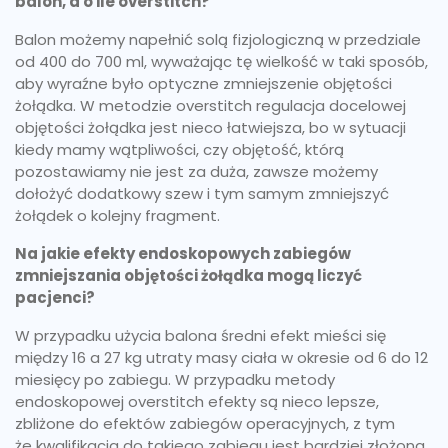
balon, a o ile overstitch?
Balon możemy napełnić solą fizjologiczną w przedziale
od 400 do 700 ml, wyważając tę wielkość w taki sposób,
aby wyraźne było optyczne zmniejszenie objętości
żołądka. W metodzie overstitch regulacja docelowej
objętości żołądka jest nieco łatwiejsza, bo w sytuacji
kiedy mamy wątpliwości, czy objętość, którą
pozostawiamy nie jest za duża, zawsze możemy
dołożyć dodatkowy szew i tym samym zmniejszyć
żołądek o kolejny fragment.
Na jakie efekty endoskopowych zabiegów
zmniejszania objętości żołądka mogą liczyć
pacjenci?
W przypadku użycia balona średni efekt mieści się
między 16 a 27 kg utraty masy ciała w okresie od 6 do 12
miesięcy po zabiegu. W przypadku metody
endoskopowej overstitch efekty są nieco lepsze,
zbliżone do efektów zabiegów operacyjnych, z tym
że kwalifikacja do takiego zabiegu jest bardziej złożona