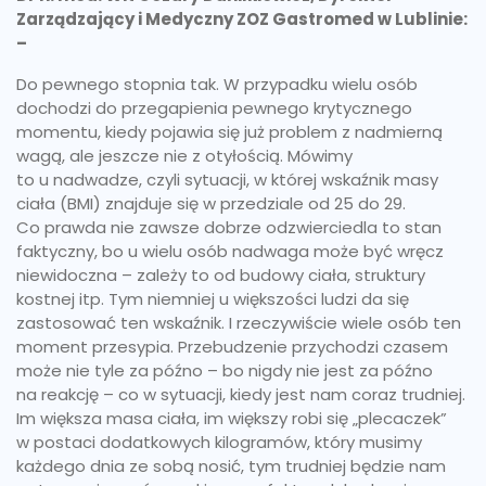
Zarządzający i Medyczny ZOZ Gastromed w Lublinie:
–
Do pewnego stopnia tak. W przypadku wielu osób
dochodzi do przegapienia pewnego krytycznego
momentu, kiedy pojawia się już problem z nadmierną
wagą, ale jeszcze nie z otyłością. Mówimy
to u nadwadze, czyli sytuacji, w której wskaźnik masy
ciała (BMI) znajduje się w przedziale od 25 do 29.
Co prawda nie zawsze dobrze odzwierciedla to stan
faktyczny, bo u wielu osób nadwaga może być wręcz
niewidoczna – zależy to od budowy ciała, struktury
kostnej itp. Tym niemniej u większości ludzi da się
zastosować ten wskaźnik. I rzeczywiście wiele osób ten
moment przesypia. Przebudzenie przychodzi czasem
może nie tyle za późno – bo nigdy nie jest za późno
na reakcję – co w sytuacji, kiedy jest nam coraz trudniej.
Im większa masa ciała, im większy robi się „plecaczek”
w postaci dodatkowych kilogramów, który musimy
każdego dnia ze sobą nosić, tym trudniej będzie nam