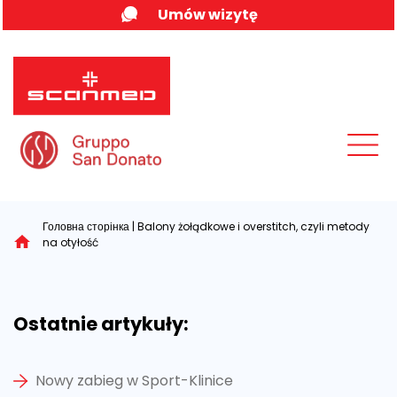
Skip
Umów wizytę
to
content
MENU
Головна сторінка
|
Balony żołądkowe i overstitch, czyli metody
na otyłość
Ostatnie artykuły:
Nowy zabieg w Sport-Klinice