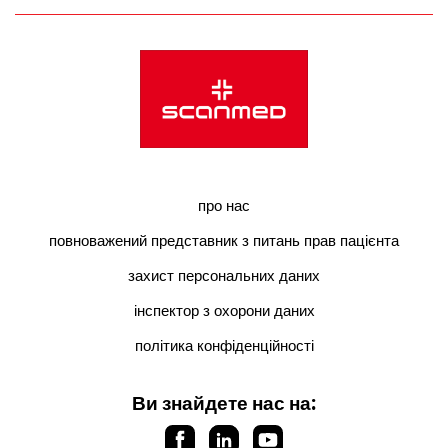
про нас
повноважений представник з питань прав пацієнта
захист персональних даних
інспектор з охорони даних
політика конфіденційності
Ви знайдете нас на: