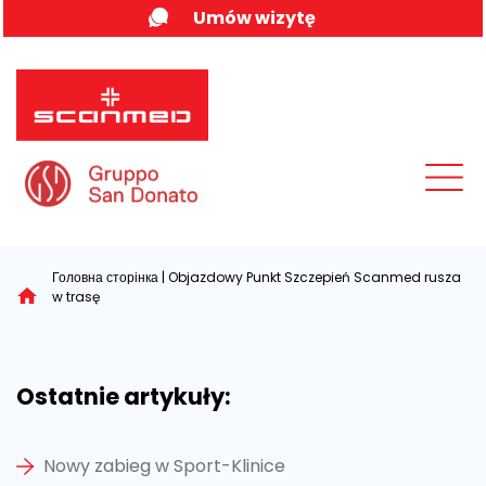
Skip
Umów wizytę
to
content
MENU
Головна сторінка
|
Objazdowy Punkt Szczepień Scanmed rusza
w trasę
Ostatnie artykuły:
Nowy zabieg w Sport-Klinice