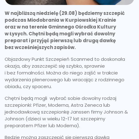
W najbliższą niedzielę (29.08) będziemy szczepić
podczas Miodobrania w Kurpiowskiej Krainie
oraz w na terenie Gminnego Ośrodka Kultury
w Łysych. Chętni będą mogli wybrać dowolny
preparat i przyjąć pierwszą lub drugą dawkę
bez wcześniejszych zapisów.
Objazdowy Punkt Szczepień Scanmed to doskonała
okazja, aby zaszczepić się szybko, sprawnie
i bez formalności. Można do niego zajść w trakcie
wydarzenia plenerowego lub wracając z rodzinnego
obiadu, czy spaceru.
Chętni będą mogli wybrać sobie dowolny rodzaj
szczepionki: Pfizer, Moderna, Astra Zeneca lub
jednodawkową szczepionkę Janssen firmy Johnson &
Johnson (dzieci w wieku 12-17 lat szczepimy
preparatem Pfizer lub Moderna).
Będzie można zaszczepić się pierwszą dawką