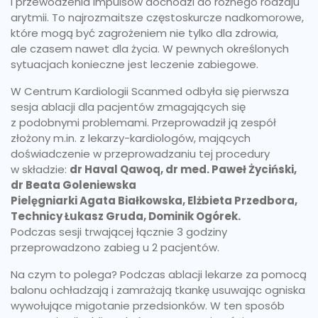
i przewodzenia impulsów dochodzi do różnego rodzaju
arytmii. To najrozmaitsze częstoskurcze nadkomorowe,
które mogą być zagrożeniem nie tylko dla zdrowia,
ale czasem nawet dla życia. W pewnych określonych
sytuacjach konieczne jest leczenie zabiegowe.
W Centrum Kardiologii Scanmed odbyła się pierwsza
sesja ablacji dla pacjentów zmagających się
z podobnymi problemami. Przeprowadził ją zespół
złożony m.in. z lekarzy-kardiologów, mających
doświadczenie w przeprowadzaniu tej procedury
w składzie:
dr Haval Qawoq, dr med. Paweł Życiński,
dr Beata Goleniewska
Pielęgniarki Agata Białkowska, Elżbieta Przedbora,
Technicy Łukasz Gruda, Dominik Ogórek.
Podczas sesji trwającej łącznie 3 godziny
przeprowadzono zabieg u 2 pacjentów.
Na czym to polega? Podczas ablacji lekarze za pomocą
balonu ochładzają i zamrażają tkankę usuwając ogniska
wywołujące migotanie przedsionków. W ten sposób