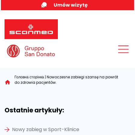
Skip
Umów wizytę
to
content
MENU
Головна сторінка
|
Nowoczesne zabiegi szansę na powrót
do zdrowia pacjentów.
Ostatnie artykuły:
Nowy zabieg w Sport-Klinice