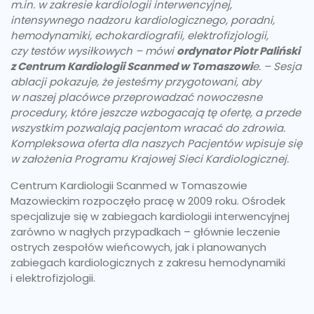
m.in. w zakresie kardiologii interwencyjnej,
intensywnego nadzoru kardiologicznego, poradni,
hemodynamiki, echokardiografii, elektrofizjologii,
czy testów wysiłkowych – mówi
ordynator Piotr Paliński
z Centrum Kardiologii Scanmed w Tomaszowi
e. – Sesja
ablacji pokazuje, że jesteśmy przygotowani, aby
w naszej placówce przeprowadzać nowoczesne
procedury, które jeszcze wzbogacają tę ofertę, a przede
wszystkim pozwalają pacjentom wracać do zdrowia.
Kompleksowa oferta dla naszych Pacjentów wpisuje się
w założenia Programu Krajowej Sieci Kardiologicznej.
Centrum Kardiologii Scanmed w Tomaszowie
Mazowieckim rozpoczęło pracę w 2009 roku. Ośrodek
specjalizuje się w zabiegach kardiologii interwencyjnej
zarówno w nagłych przypadkach – głównie leczenie
ostrych zespołów wieńcowych, jak i planowanych
zabiegach kardiologicznych z zakresu hemodynamiki
i elektrofizjologii.