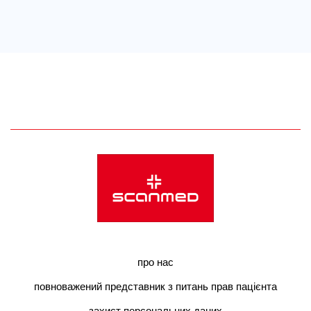
про нас
повноважений представник з питань прав пацієнта
захист персональних даних