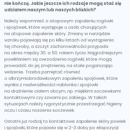
nie kończą. Jakie jeszcze ich rodzaje mogą stać się
udziałem naszym lub naszych bliskich?
Należy wspomnieć o atopowym zapaleniu rogówki
i spojówek, które występuje u osób chorujących
na atopowe zapalenie skóry. Zmiany w narządzie
wzroku pojawiają się po kilku latach od wystąpienia
tej choroby, a szczyt zachorowalności przypada
na okres między 30. a 50. rokiem życia. Najgroźniejszym
powikłaniem są owrzodzenia rogówki, które mogą
prowadzić do jej zmętnienia, na stałe pogarszając
widzenie. Trzeba pamiętać również
o olbrzymiobrodawkowym zapaleniu spojówek, które
wynika z nadwrażliwości nabłonka i spojówki
na drażnienie ciałem obcym, np. miękkimi soczewkami
kontaktowymi czy szwami po zabiegu. W takich
sytuacjach należy rygorystycznie przestrzegać higieny
oczu i czasu noszenia soczewek.
Ostatni już rodzaj to kontaktowe zapalenie skóry powiek
i spojówki, które pojawia się w 2-3 doby po ekspozycji