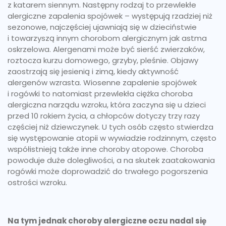
z katarem siennym. Następny rodzaj to przewlekłe
alergiczne zapalenia spojówek – występują rzadziej niż
sezonowe, najczęściej ujawniają się w dzieciństwie
i towarzyszą innym chorobom alergicznym jak astma
oskrzelowa. Alergenami może być sierść zwierzaków,
roztocza kurzu domowego, grzyby, pleśnie. Objawy
zaostrzają się jesienią i zimą, kiedy aktywność
alergenów wzrasta. Wiosenne zapalenie spojówek
i rogówki to natomiast przewlekła ciężka choroba
alergiczna narządu wzroku, która zaczyna się u dzieci
przed 10 rokiem życia, a chłopców dotyczy trzy razy
częściej niż dziewczynek. U tych osób często stwierdza
się występowanie atopii w wywiadzie rodzinnym, często
współistnieją także inne choroby atopowe. Choroba
powoduje duże dolegliwości, a na skutek zaatakowania
rogówki może doprowadzić do trwałego pogorszenia
ostrości wzroku.
Na tym jednak choroby alergiczne oczu nadal się