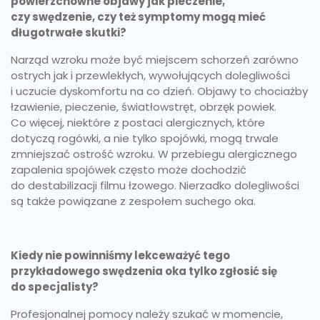
powierzchowne objawy jak pieczenie,
czy swędzenie, czy też symptomy mogą mieć
długotrwałe skutki?
Narząd wzroku może być miejscem schorzeń zarówno
ostrych jak i przewlekłych, wywołujących dolegliwości
i uczucie dyskomfortu na co dzień. Objawy to chociażby
łzawienie, pieczenie, światłowstręt, obrzęk powiek.
Co więcej, niektóre z postaci alergicznych, które
dotyczą rogówki, a nie tylko spojówki, mogą trwale
zmniejszać ostrość wzroku. W przebiegu alergicznego
zapalenia spojówek często może dochodzić
do destabilizacji filmu łzowego. Nierzadko dolegliwości
są także powiązane z zespołem suchego oka.
Kiedy nie powinniśmy lekceważyć tego
przykładowego swędzenia oka tylko zgłosić się
do specjalisty?
Profesjonalnej pomocy należy szukać w momencie,