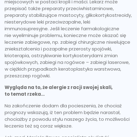
miejscowych w postaci kropli i maści. Lekarz może
przepisać także preparaty przeciwhistaminowe,
preparaty stabilizujące mastocyty, glikokortykostreoidy,
niesterydowe leki przeciwzapalne, leki
immunosupresyjne. Jeśli leczenie farmakologiczne
nie wyeliminuje problemu, konieczne może okazać się
leczenie zabiegowe, np. zabiegi chirurgiczne niwelujące
zniekształcenia i pozapalne przerosty spojówki,
krioterapia, ostrzykiwanie kortykosterydami zmian
spojówkowych, zabiegi na rogówce – zabiegi laserowe,
w ciężkich przypadkach keratoplastyka warstwowa,
przeszczep rogówki.
Wygląda na to, że alergie z racji swojej skali,
to temat rzeka…
Na zakończenie dodam dla pocieszenia, że chociaż
prognozy wskazują, iż ten problem będzie narastał,
chociażby z powodu stylu naszego życia, to możliwości
leczenia też są coraz większe.