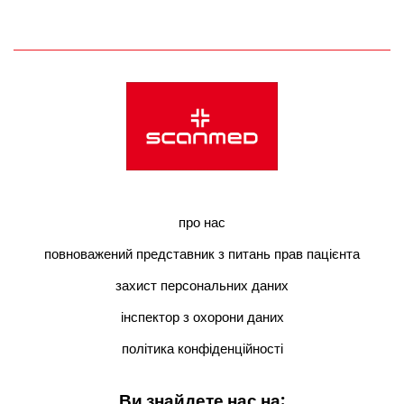
про нас
повноважений представник з питань прав пацієнта
захист персональних даних
інспектор з охорони даних
політика конфіденційності
Ви знайдете нас на: