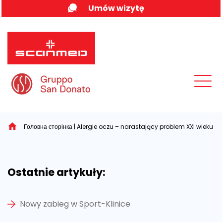
Skip
Umów wizytę
to
content
MENU
Головна сторінка
|
Alergie oczu – narastający problem XXI wieku
Ostatnie artykuły:
Nowy zabieg w Sport-Klinice