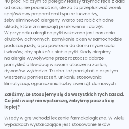
40 proc. Na czym to polega? Należy trzymać ręce z dala
od oczu, nie pocierać ich, ale za to przepłukiwać worek
spojówkowy preparatami typu sztuczne łzy,
żeby eliminować alergeny. Warto też robić chłodne
okłady, które zmniejszają przekrwienie i obrzęk.
W przypadku alergii na pyłki wskazane jest noszenie
okularów ochronnych, zamykanie okien w samochodzie
podczas jazdy, a po powrocie do domu mycie ciała
i włosów, aby spłukać z siebie pyłki. Kiedy cierpimy
na alergie wywoływane przez roztocza dobrze
pomyśleć o likwidacji w swoim otoczeniu zasłon,
dywanów, wykładzin. Trzeba też pamiętać o częstym
wietrzeniu pomieszczeń, unikaniu stosowania
klimatyzacji, ograniczeniu liczby zwierząt domowych.
Załóżmy, że stosujemy się do wszystkich tych zasad.
Co jeśli wciąż nie wystarczą, żebyśmy poczuli się
lepiej?
Wtedy w grę wchodzi leczenie farmakologiczne. W wielu
wypadkach wystarczające jest stosowanie leków