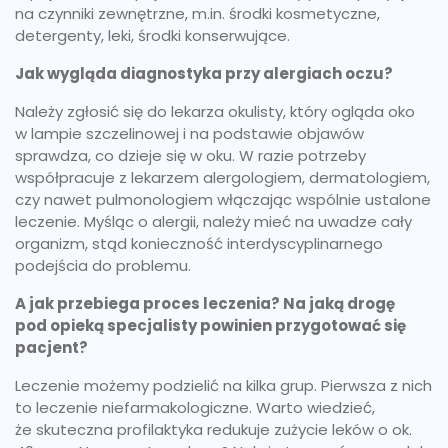
na czynniki zewnętrzne, m.in. środki kosmetyczne,
detergenty, leki, środki konserwujące.
Jak wygląda diagnostyka przy alergiach oczu?
Należy zgłosić się do lekarza okulisty, który ogląda oko
w lampie szczelinowej i na podstawie objawów
sprawdza, co dzieje się w oku. W razie potrzeby
współpracuje z lekarzem alergologiem, dermatologiem,
czy nawet pulmonologiem włączając wspólnie ustalone
leczenie. Myśląc o alergii, należy mieć na uwadze cały
organizm, stąd konieczność interdyscyplinarnego
podejścia do problemu.
A jak przebiega proces leczenia? Na jaką drogę
pod opieką specjalisty powinien przygotować się
pacjent?
Leczenie możemy podzielić na kilka grup. Pierwsza z nich
to leczenie niefarmakologiczne. Warto wiedzieć,
że skuteczna profilaktyka redukuje zużycie leków o ok.