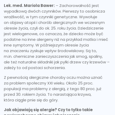
Lek. med. Mariola Bawer:
– Zachorowalność jest
wypadkową dwóch czynników. Pierwszy to osobnicza
wrażliwość, w tym czynniki genetyczne. Wywołuje
on objawy atopii i chorób alergicznych we wczesnym
okresie życia, czyli do ok. 25. roku życia. Dziedziczenie
jest wielogenowe, co oznacza, że dziecko może być
podatne na inne alergeny niż na przykład matka i mieć
inne symptomy. W późniejszym okresie życia
na znaczeniu zyskuje wpływ środowiskowy. Są to,
m.in. chemiczne zanieczyszczenia jak smog, spaliny,
ale też naturalne składniki jak pyłki drzew czy krzewów –
zależy to od postaci schorzenia.
Z pewnością alergiczne choroby oczu można uznać
za problem społeczny XXI wieku. Około 25 proc.
populacji ma problemy z alergią, z tego 80 proc. już
przed 30. rokiem życia. To narastająca krzywa,
która ciągle pnie się do góry.
Jak objawiają się alergie? Czy to tylko takie