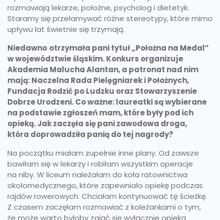
rozmawiają lekarze, położne, psycholog i dietetyk.
Staramy się przełamywać różne stereotypy, które mimo
upływu lat świetnie się trzymają.
Niedawno
otrzymała pani tytuł „Położna na Medal”
w województwie śląskim. Konkurs organizuje
Akademia Malucha Alantan, a patronat nad nim
mają: Naczelna Rada Pielęgniarek i Położnych,
Fundacja Rodzić po Ludzku oraz Stowarzyszenie
Dobrze Urodzeni. Co ważne: laureatki są wybierane
na podstawie zgłoszeń mam, które były pod ich
opieką. Jak zaczęła się pani zawodowa droga,
która doprowadziła panią do tej nagrody?
Na początku miałam zupełnie inne plany. Od zawsze
bawiłam się w lekarzy i robiłam wszystkim operacje
na niby. W liceum należałam do koła ratownictwa
okołomedycznego, które zapewniało opiekę podczas
rajdów rowerowych. Chciałam kontynuować tę ścieżkę.
Z czasem zaczęłam rozmawiać z koleżankami o tym,
że może warto byłoby zająć się wyłącznie opieką