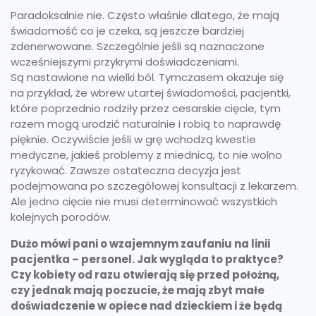
Paradoksalnie nie. Często właśnie dlatego, że mają
świadomość co je czeka, są jeszcze bardziej
zdenerwowane. Szczególnie jeśli są naznaczone
wcześniejszymi przykrymi doświadczeniami.
Są nastawione na wielki ból. Tymczasem okazuje się
na przykład, że wbrew utartej świadomości, pacjentki,
które poprzednio rodziły przez cesarskie cięcie, tym
razem mogą urodzić naturalnie i robią to naprawdę
pięknie. Oczywiście jeśli w grę wchodzą kwestie
medyczne, jakieś problemy z miednicą, to nie wolno
ryzykować. Zawsze ostateczna decyzja jest
podejmowana po szczegółowej konsultacji z lekarzem.
Ale jedno cięcie nie musi determinować wszystkich
kolejnych porodów.
Dużo mówi pani o wzajemnym zaufaniu na linii
pacjentka – personel. Jak wygląda to praktyce?
Czy kobiety od razu otwierają się przed położną,
czy jednak mają poczucie, że mają zbyt małe
doświadczenie w opiece nad dzieckiem i że będą