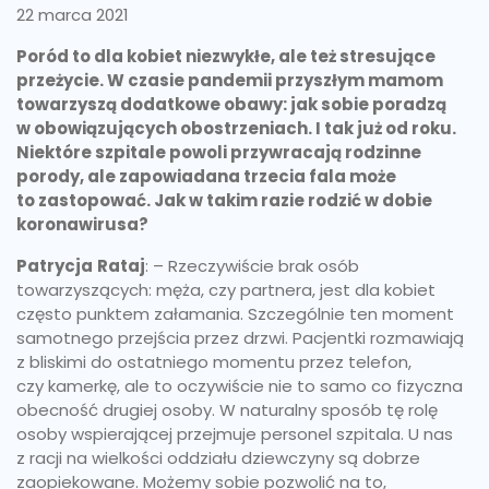
22 marca 2021
Poród to dla kobiet niezwykłe, ale też stresujące
przeżycie. W czasie pandemii przyszłym mamom
towarzyszą dodatkowe obawy: jak sobie poradzą
w obowiązujących obostrzeniach. I tak już od roku.
Niektóre szpitale powoli przywracają rodzinne
porody, ale zapowiadana trzecia fala może
to zastopować. Jak w takim razie rodzić w dobie
koronawirusa?
Patrycja
Rataj
: – Rzeczywiście brak osób
towarzyszących: męża, czy partnera, jest dla kobiet
często punktem załamania. Szczególnie ten moment
samotnego przejścia przez drzwi. Pacjentki rozmawiają
z bliskimi do ostatniego momentu przez telefon,
czy kamerkę, ale to oczywiście nie to samo co fizyczna
obecność drugiej osoby. W naturalny sposób tę rolę
osoby wspierającej przejmuje personel szpitala. U nas
z racji na wielkości oddziału dziewczyny są dobrze
zaopiekowane. Możemy sobie pozwolić na to,