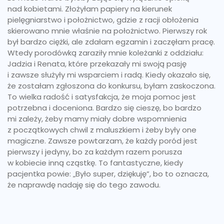
nad kobietami. Złożyłam papiery na kierunek
pielęgniarstwo i położnictwo, gdzie z racji obłożenia
skierowano mnie właśnie na położnictwo. Pierwszy rok
był bardzo ciężki, ale zdałam egzamin i zaczęłam pracę.
Wtedy porodówką zaraziły mnie koleżanki z oddziału:
Jadzia i Renata, które przekazały mi swoją pasję
i zawsze służyły mi wsparciem i radą. Kiedy okazało się,
że zostałam zgłoszona do konkursu, byłam zaskoczona.
To wielka radość i satysfakcja, że moja pomoc jest
potrzebna i doceniona. Bardzo się cieszę, bo bardzo
mi zależy, żeby mamy miały dobre wspomnienia
z początkowych chwil z maluszkiem i żeby były one
magiczne. Zawsze powtarzam, że każdy poród jest
pierwszy i jedyny, bo za każdym razem porusza
w kobiecie inną cząstkę. To fantastyczne, kiedy
pacjentka powie: „Było super, dziękuję”, bo to oznacza,
że naprawdę nadaję się do tego zawodu.