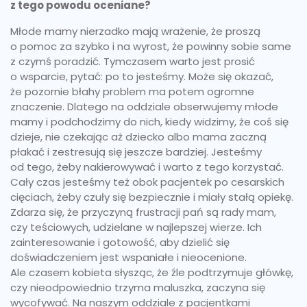
z tego powodu oceniane?
Młode mamy nierzadko mają wrażenie, że proszą
o pomoc za szybko i na wyrost, że powinny sobie same
z czymś poradzić. Tymczasem warto jest prosić
o wsparcie, pytać: po to jesteśmy. Może się okazać,
że pozornie błahy problem ma potem ogromne
znaczenie. Dlatego na oddziale obserwujemy młode
mamy i podchodzimy do nich, kiedy widzimy, że coś się
dzieje, nie czekając aż dziecko albo mama zaczną
płakać i zestresują się jeszcze bardziej. Jesteśmy
od tego, żeby nakierowywać i warto z tego korzystać.
Cały czas jesteśmy też obok pacjentek po cesarskich
cięciach, żeby czuły się bezpiecznie i miały stałą opiekę.
Zdarza się, że przyczyną frustracji pań są rady mam,
czy teściowych, udzielane w najlepszej wierze. Ich
zainteresowanie i gotowość, aby dzielić się
doświadczeniem jest wspaniałe i nieocenione.
Ale czasem kobieta słysząc, że źle podtrzymuje główkę,
czy nieodpowiednio trzyma maluszka, zaczyna się
wycofywać. Na naszym oddziale z pacjentkami