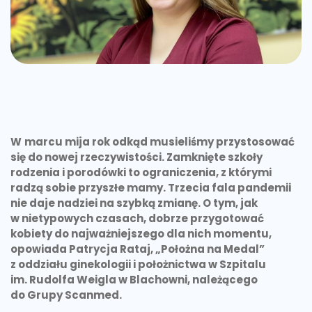
W
marcu mija rok odkąd musieliśmy przystosować
się do nowej rzeczywistości. Zamknięte szkoły
rodzenia i porodówki to ograniczenia, z którymi
radzą sobie przyszłe mamy. Trzecia fala pandemii
nie daje nadziei na szybką zmianę. O tym, jak
w nietypowych czasach, dobrze przygotować
kobiety do najważniejszego dla nich momentu,
opowiada Patrycja Rataj, „Położna na Medal”
z oddziału ginekologii i położnictwa w Szpitalu
im. Rudolfa Weigla w Blachowni, należącego
do Grupy Scanmed.