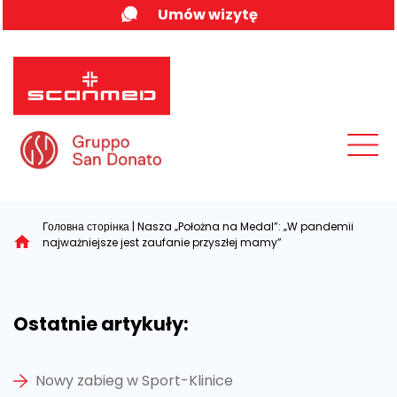
Skip
Umów wizytę
to
content
MENU
Головна сторінка
|
Nasza „Położna na Medal”: „W pandemii
najważniejsze jest zaufanie przyszłej mamy”
Ostatnie artykuły:
Nowy zabieg w Sport-Klinice