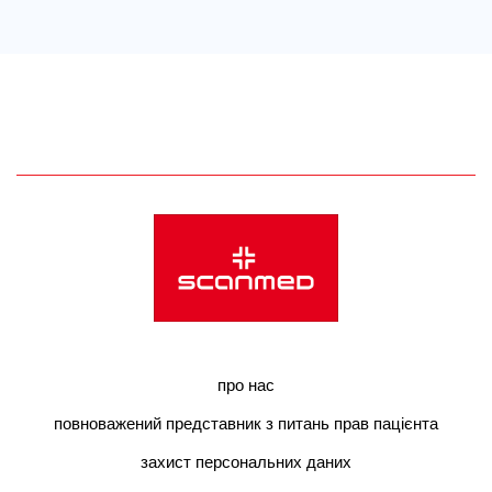
про нас
повноважений представник з питань прав пацієнта
захист персональних даних