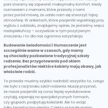
pani staramy się zapewnić maksymalny komfort. Kiedy
rozmawiam z mamami, które przeszły z nami
przez poród mówią, że udało nam się stworzyć fajną
atmosferę. W ankietach, które pacjentki wypełniają przy
wyjściu z oddziału, znajdujemy opinie, że jesteśmy wręcz
nadopiekuńczy – oczywiście w tym pozytywnym
znaczeniu. I to dla nas ogromna satysfakcja.
Budowanie świadomości i tłumaczenie jest
szczególnie ważne w czasach, gdy mamy
są chociażby pozbawione tradycyjnej szkoły
rodzenia. Bez przygotowania pod okiem
profesjonalistów niektóre kobiety mają obawy, jak
właściwie rodzić.
To prawda: musimy szybko nadrobić wszystko to, czego
nie było z racji braku szkół rodzenia. Muszę przyznać,
że nasze pacjentki są coraz lepiej wyedukowane:
czytają, szperają na specjalistycznych formach,
czy grupach, podpytują koleżanki. Ale to wciąż
tylko teoretyczna wiedza. Często przyszłe mamy