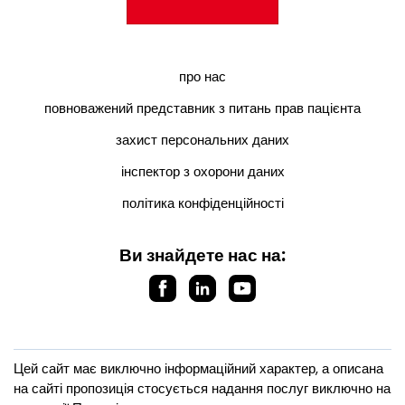
про нас
повноважений представник з питань прав пацієнта
захист персональних даних
інспектор з охорони даних
політика конфіденційності
Ви знайдете нас на:
Цей сайт має виключно інформаційний характер, а описана
на сайті пропозиція стосується надання послуг виключно на