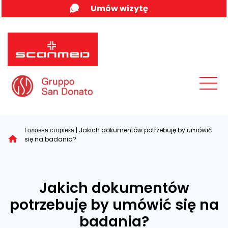
Skip
Umów wizytę
to
content
MENU
Головна сторінка
|
Jakich dokumentów potrzebuję by umówić
się na badania?
Jakich dokumentów
potrzebuję by umówić się na
badania?