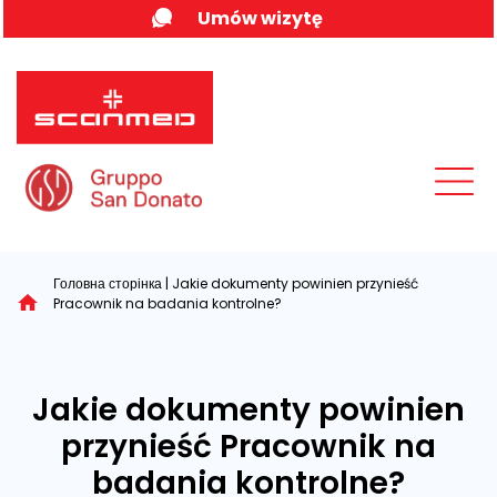
Skip
Umów wizytę
to
content
MENU
Головна сторінка
|
Jakie dokumenty powinien przynieść
Pracownik na badania kontrolne?
Jakie dokumenty powinien
przynieść Pracownik na
badania kontrolne?