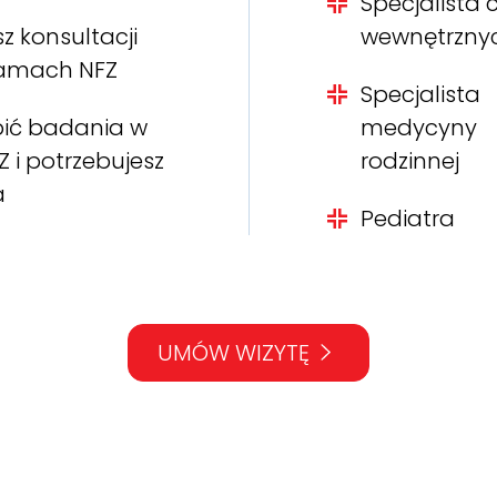
Specjalista 
z konsultacji
wewnętrzny
ramach NFZ
Specjalista
bić badania w
medycyny
 i potrzebujesz
rodzinnej
a
Pediatra
UMÓW WIZYTĘ