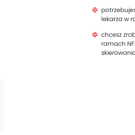
potrzebujes
lekarza w 
chcesz zro
ramach NFZ
skierowani