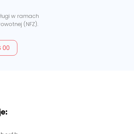
sługi w ramach
owotnej (NFZ).
 00
e: