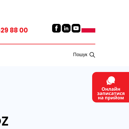
629 88 00
Пошук
OZ