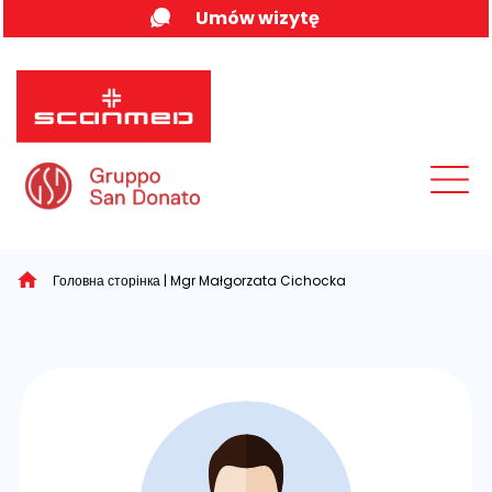
Skip
Umów wizytę
to
content
MENU
Головна сторінка
|
Mgr Małgorzata Cichocka