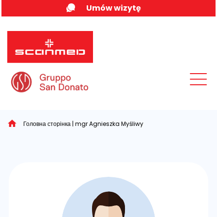
Skip
Umów wizytę
to
content
MENU
Головна сторінка
|
mgr Agnieszka Myśliwy