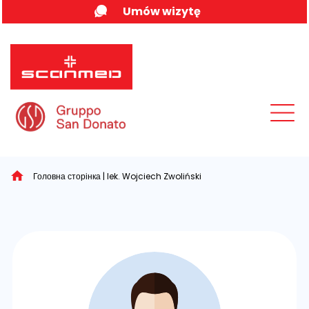
Skip
Umów wizytę
to
content
MENU
Головна сторінка
|
lek. Wojciech Zwoliński