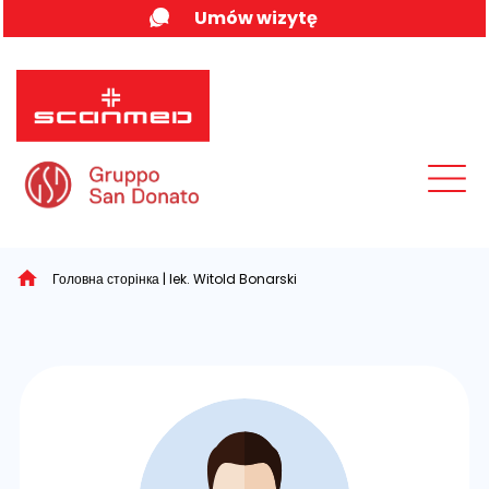
Skip
Umów wizytę
to
content
MENU
Головна сторінка
|
lek. Witold Bonarski