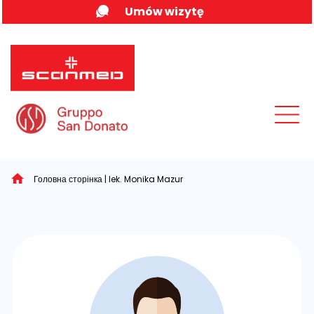
Skip
Umów wizytę
to
content
MENU
Головна сторінка
|
lek. Monika Mazur