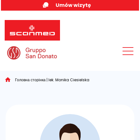
Skip
Umów wizytę
to
content
MENU
Головна сторінка
|
lek. Monika Ciesielska