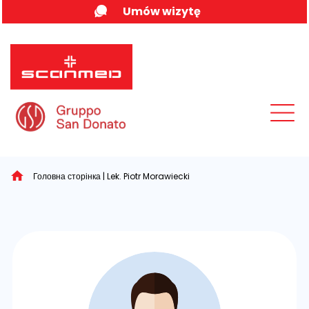
Skip
Umów wizytę
to
content
MENU
Головна сторінка
|
Lek. Piotr Morawiecki