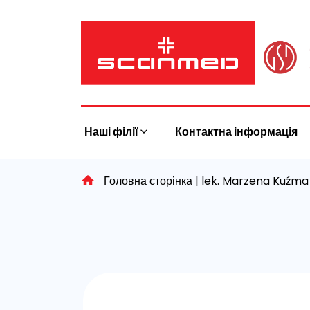
Skip
to
content
Наші філії
Контактна інформація
Головна сторінка
|
lek. Marzena Kuźma