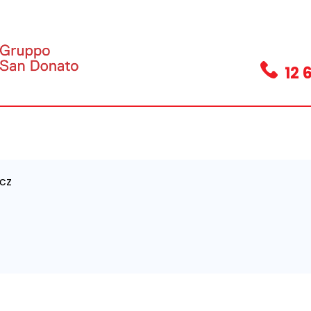
12 
icz