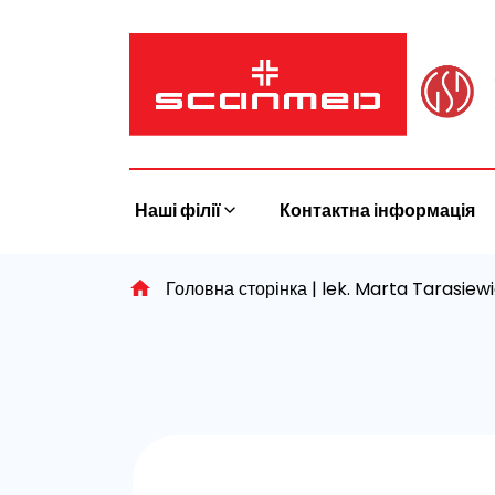
Skip
to
content
Наші філії
Контактна інформація
Головна сторінка
|
lek. Marta Tarasiew