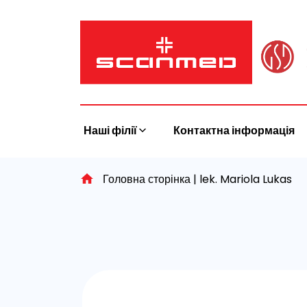
Skip
to
content
Наші філії
Контактна інформація
Головна сторінка
|
lek. Mariola Lukas