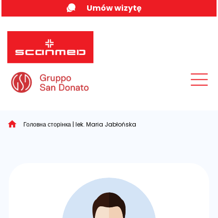
Skip
Umów wizytę
to
content
MENU
Головна сторінка
|
lek. Maria Jabłońska