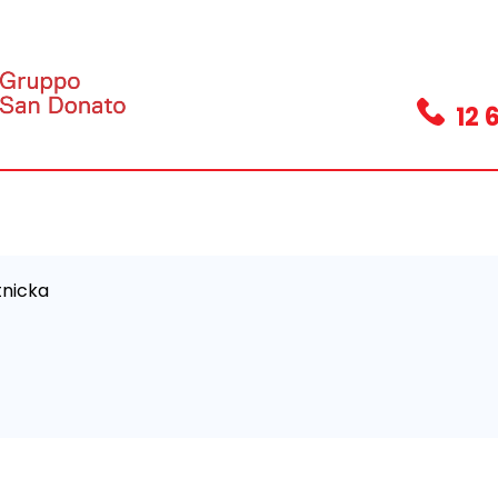
12 
tnicka