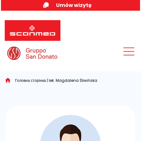
Skip
Umów wizytę
to
content
MENU
Головна сторінка
|
lek. Magdalena Śliwińska