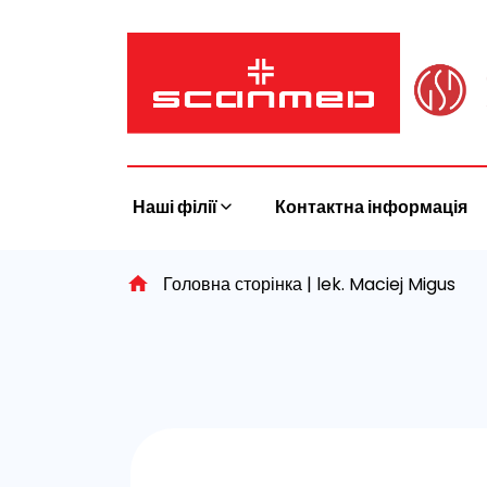
Skip
to
content
Наші філії
Контактна інформація
Головна сторінка
|
lek. Maciej Migus