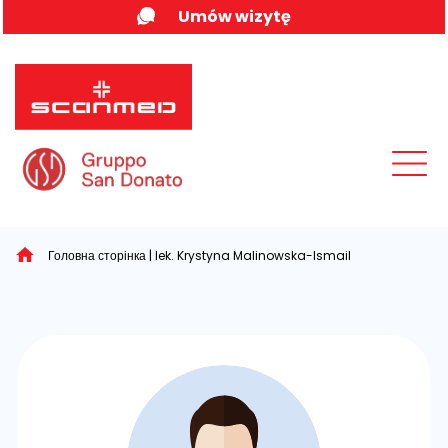
Skip
Umów wizytę
to
content
MENU
Головна сторінка
|
lek. Krystyna Malinowska-Ismail