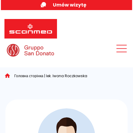
Skip
Umów wizytę
to
content
MENU
Головна сторінка
|
lek. Iwona Roczkowska