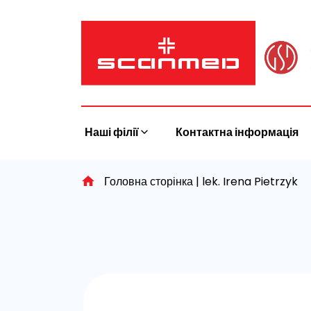
Skip
to
content
Наші філії
Контактна інформація
Головна сторінка
|
lek. Irena Pietrzyk