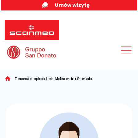
Skip
Umów wizytę
to
content
MENU
Головна сторінка
|
lek. Aleksandra Słomska