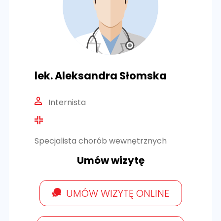
lek. Aleksandra Słomska
Internista
Specjalista chorób wewnętrznych
Umów wizytę
UMÓW WIZYTĘ ONLINE