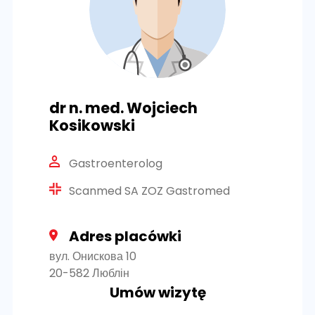
dr n. med. Wojciech
Kosikowski
Gastroenterolog
Scanmed SA ZOZ Gastromed
Adres placówki
вул. Онискова 10
20-582 Люблін
Umów wizytę