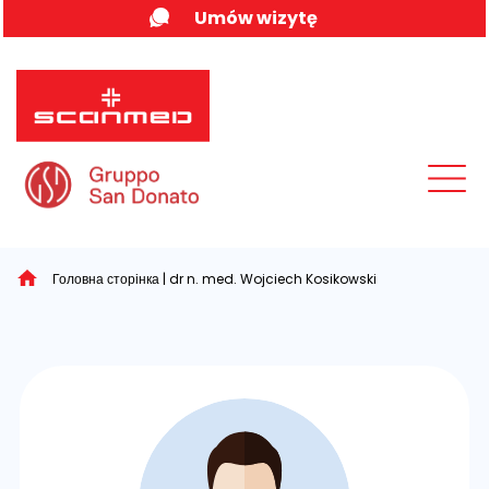
Skip
Umów wizytę
to
content
MENU
Головна сторінка
|
dr n. med. Wojciech Kosikowski