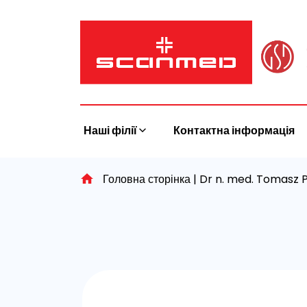
Skip
to
content
Наші філії
Контактна інформація
Головна сторінка
|
Dr n. med. Tomasz 