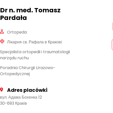
Dr n. med. Tomasz
Pardała
Ortopeda
Лікарня св. Рафала в Кракові
Specjalista ortopedii i traumatologii
narządu ruchu
Poradnia Chirurgii Urazowo-
Ortopedycznej
Adres placówki
вул. Адама Бохенка 12
30-693 Краків