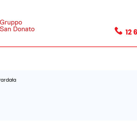
12 
Pardała