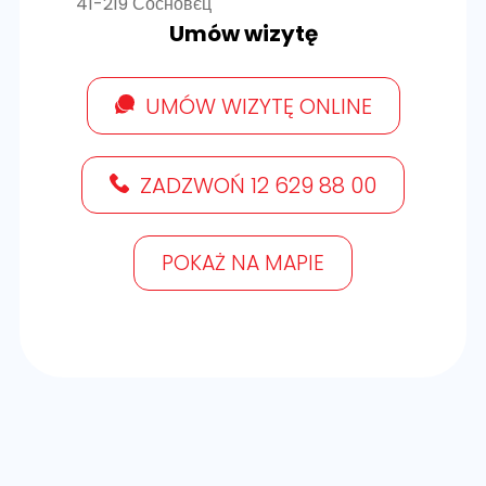
41-219 Сосновєц
Umów wizytę
UMÓW WIZYTĘ ONLINE
ZADZWOŃ 12 629 88 00
POKAŻ NA MAPIE