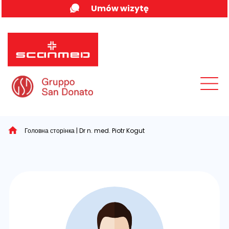
Skip
Umów wizytę
to
content
MENU
Головна сторінка
|
Dr n. med. Piotr Kogut