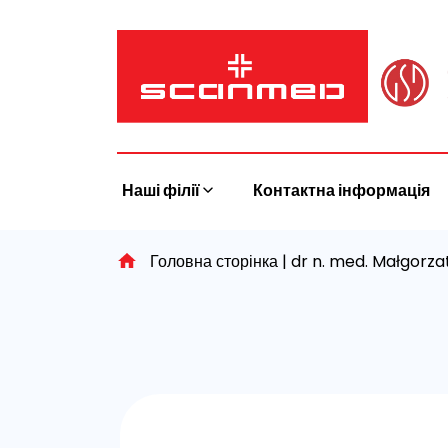
Skip
to
content
Наші філії
Контактна інформація
Головна сторінка
|
dr n. med. Małgorza