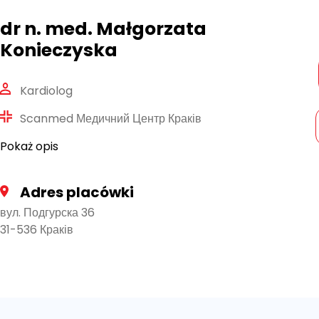
dr n. med. Małgorzata
Konieczyska
Kardiolog
Scanmed Медичний Центр Краків
Pokaż opis
Adres placówki
вул. Подгурска 36
31-536 Краків