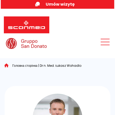
Skip
Umów wizytę
to
content
MENU
Головна сторінка
|
Dr n. Med. Łukasz Wohadlo