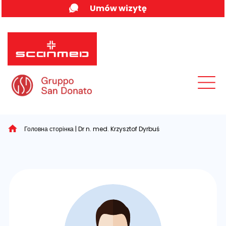
Skip
Umów wizytę
to
content
MENU
Головна сторінка
|
Dr n. med. Krzysztof Dyrbuś