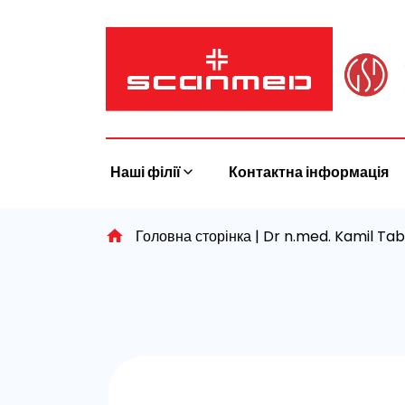
Skip
to
content
Наші філії
Контактна інформація
Головна сторінка
|
Dr n.med. Kamil Ta