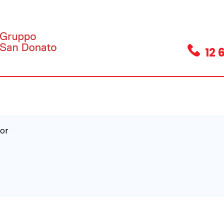
12 
bor