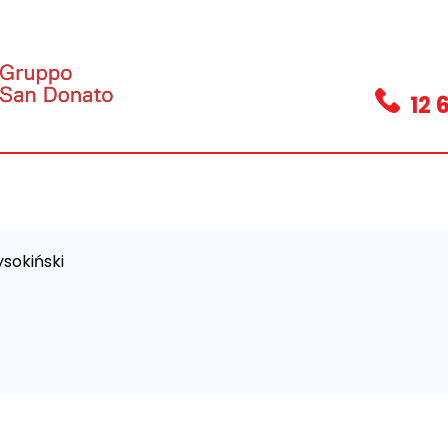
12 
ysokiński