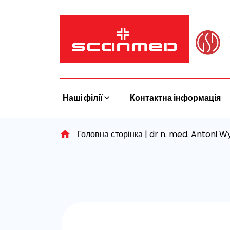
Skip
to
content
Наші філії
Контактна інформація
Головна сторінка
|
dr n. med. Antoni W