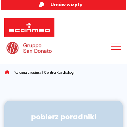
Skip
Umów wizytę
to
content
MENU
Головна сторінка
|
Centra Kardiologii
pobierz poradniki