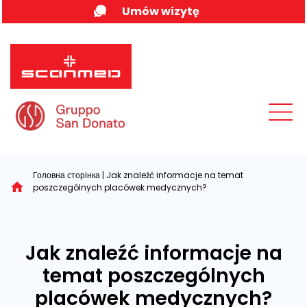
Skip
Umów wizytę
to
content
MENU
Головна сторінка
|
Jak znaleźć informacje na temat
poszczególnych placówek medycznych?
Jak znaleźć informacje na
temat poszczególnych
placówek medycznych?