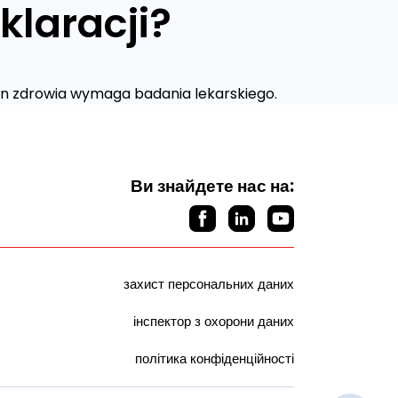
klaracji?
stan zdrowia wymaga badania lekarskiego.
Ви знайдете нас на:
захист персональних даних
інспектор з охорони даних
політика конфіденційності