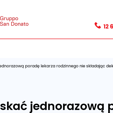
12 
ednorazową poradę lekarza rodzinnego nie składając dekl
skać jednorazową p