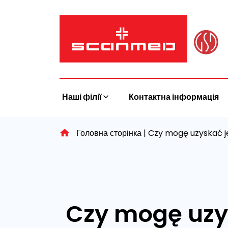
Skip
to
content
Наші філії
Контактна інформація
Головна сторінка
|
Czy mogę uzyskać j
Czy mogę uzy