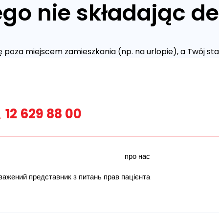
go nie składając de
 się poza miejscem zamieszkania (np. na urlopie), a Twój 
12 629 88 00
про нас
важений представник з питань прав пацієнта