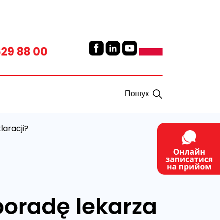
629 88 00
Пошук
aracji?
oradę lekarza