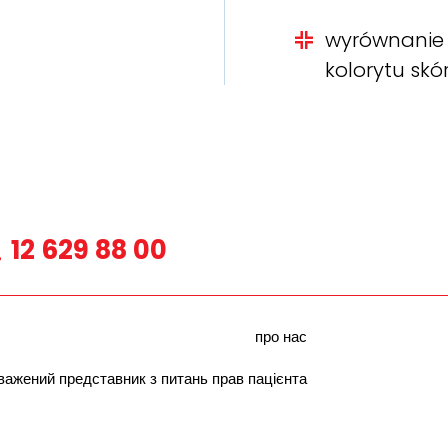
wyrównanie
kolorytu skó
12 629 88 00
про нас
важений представник з питань прав пацієнта