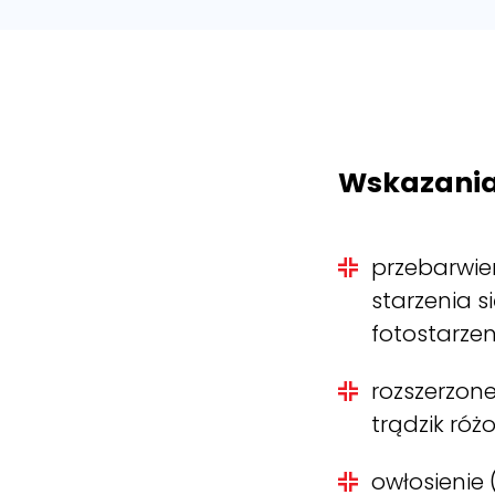
Wskazania
przebarwie
starzenia s
fotostarzen
rozszerzon
trądzik róż
owłosienie 