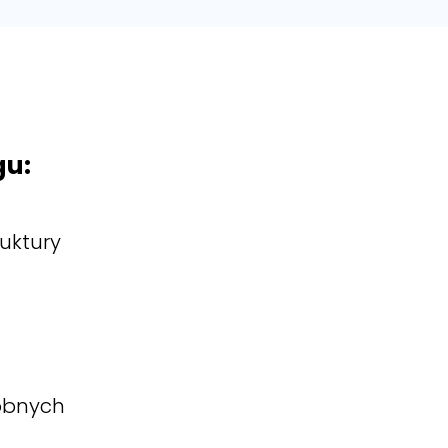
gu:
uktury
obnych