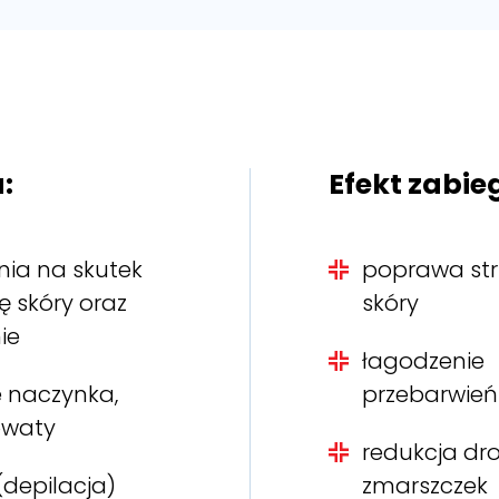
:
Efekt zabie
nia na skutek
poprawa str
ię skóry oraz
skóry
ie
łagodzenie
e naczynka,
przebarwień
owaty
redukcja dr
(depilacja)
zmarszczek