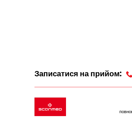
Записатися на прийом:
повно