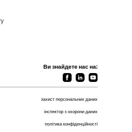
ry
Ви знайдете нас на:
захист персональних даних
інспектор з охорони даних
політика конфіденційності