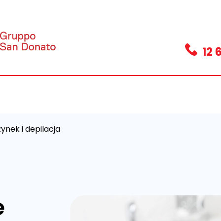
12 
nek i depilacja
e