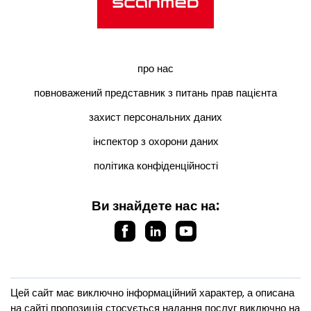
про нас
повноважений представник з питань прав пацієнта
захист персональних даних
інспектор з охорони даних
політика конфіденційності
Ви знайдете нас на:
Цей сайт має виключно інформаційний характер, а описана
на сайті пропозиція стосується надання послуг виключно на